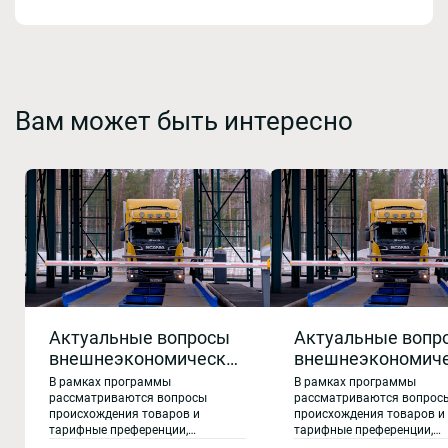
Вам может быть интересно
Актуальные вопросы
Актуальные вопр
внешнеэкономической
внешнеэкономич
деятельности.
деятельности.
В рамках программы
В рамках программы
Нововведения в
Нововведения в
рассматриваются вопросы
рассматриваются вопрос
происхождения товаров и
происхождения товаров и
таможенном
таможенном
тарифные преференции,
тарифные преференции,
регулировании в 2026
регулировании в 
таможенное администрирование,
таможенное администриро