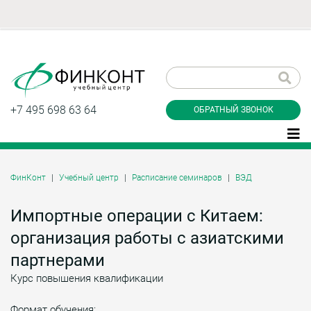
Заказать обратный
звонок
+7 495 698 63 64
ОБРАТНЫЙ ЗВОНОК
ФинКонт
Учебный центр
Расписание семинаров
ВЭД
Даю согласие на обработку персональных
данные и соглашаюсь с
политикой
Импортные операции с Китаем:
конфиденциальности
организация работы с азиатскими
партнерами
Курс повышения квалификации
Заказать
Формат обучения: