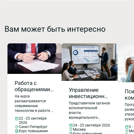
Вам может быть интересно
Работа с
обращениями
Управление
Пси
граждан:
инвестиционной
На курсе
ком
современные
рассматриваются
и проектной
рук
Представители органов
Прог
современные
технологии и
деятельностью
исполнительной
гос
разв
технологии в работе с
власти,
повышение
в
упра
обращениями
мун
муниципального
22 - 25 сентября
руко
эффективности
муниципальном
граждан, расширение
слу
управления,
2026
сове
каналов
24 - 25 сентября 2026
образовании
Санкт-Петербург
5 
специалисты
Стр
дело
Москва
коммуникаций,
Курс повышения
Мо
институтов развития в
публ
Курс повышения