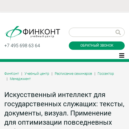
Заказать обратный
звонок
+7 495 698 63 64
ОБРАТНЫЙ ЗВОНОК
ФинКонт
Учебный центр
Расписание семинаров
Госсектор
Менеджмент
Даю согласие на обработку персональных
данные и соглашаюсь с
политикой
конфиденциальности
Искусственный интеллект для
государственных служащих: тексты,
документы, визуал. Применение
Заказать
для оптимизации повседневных