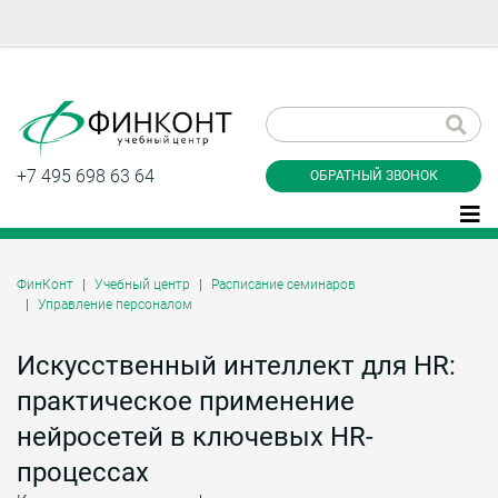
Заказать обратный
звонок
+7 495 698 63 64
ОБРАТНЫЙ ЗВОНОК
ФинКонт
Учебный центр
Расписание семинаров
Управление персоналом
Даю согласие на обработку персональных
данные и соглашаюсь с
политикой
конфиденциальности
Искусственный интеллект для HR:
практическое применение
нейросетей в ключевых HR-
Заказать
процессах