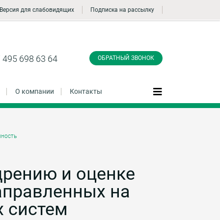
Версия для слабовидящих
Подписка на рассылку
Заказать обратный
звонок
 495 698 63 64
ОБРАТНЫЙ ЗВОНОК
О компании
Контакты
ность
Даю согласие на обработку персональных
данные и соглашаюсь с
политикой
конфиденциальности
дрению и оценке
аправленных на
Заказать
х систем