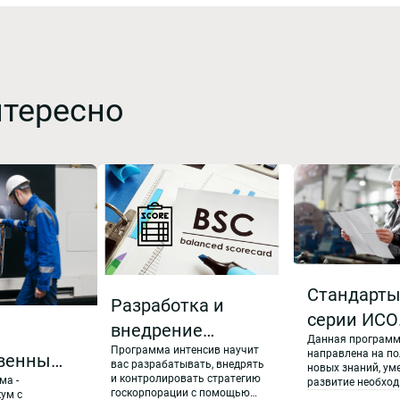
нтересно
Стандарт
Разработка и
серии ИСО
внедрение
е
Данная програм
50000 Сис
Программа интенсив научит
стратегии
направлена на по
твенными
вас разрабатывать, внедрять
энергетич
новых знаний, ум
развития
и контролировать стратегию
ма -
.
развитие необхо
менеджме
госкорпорации с помощью
ум с
навыков для