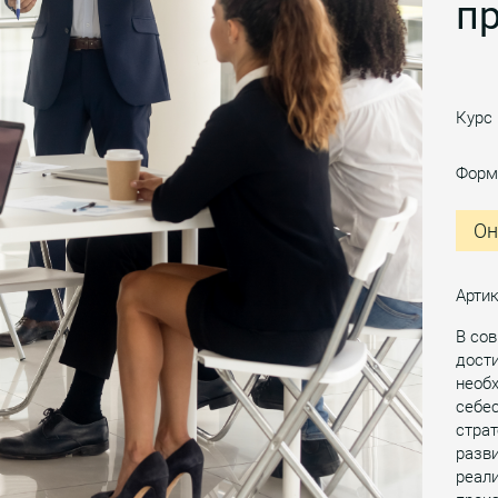
п
Курс
Форм
Он
Артик
В со
дост
необх
себес
страт
разви
реали