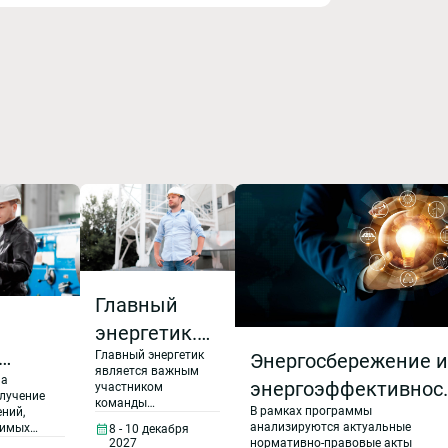
Главный
ы
энергетик.
Главный энергетик
Энергосбережение и
Управление
является важным
ма
тема
энергоэффективнос
службой
участником
лучение
команды
еского
В рамках программы
на предприятии в
ений,
главного
управления
анализируются актуальные
димых
8 - 10 декабря
производством.
нта.
2027 году
энергетика
нормативно-правовые акты
2027