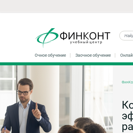
Очное обучение
Заочное обучение
Онлай
ФинКо
К
э
р