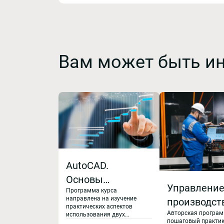
Вам может быть и
AutoCAD.
Основы
Управлени
Программа курса
проектирования.
направлена на изучение
производс
Переход от
практических аспектов
Авторская програм
процессами
использования двух
AutoCAD в
пошаговый практик
популярных программ