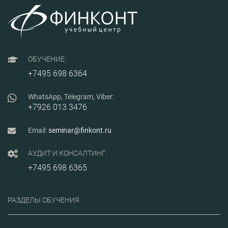
организации учета
драгоценных
металлов на всех
этапах их
жизненного цикла
— от эксплуатации
оборудования до
ОБУЧЕНИЕ:
обращения с
ломом и отходами.
+7495 698 6364
WhatsApp, Telegram, Viber:
+7926 013 3476
Email:
seminar@finkont.ru
АУДИТ И КОНСАЛТИНГ:
+7495 698 6365
РАЗДЕЛЫ ОБУЧЕНИЯ