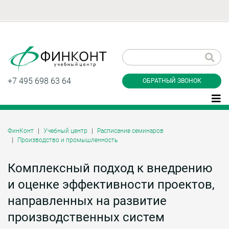
Заказать обратный
звонок
+7 495 698 63 64
ОБРАТНЫЙ ЗВОНОК
ФинКонт
Учебный центр
Расписание семинаров
Производство и промышленность
Даю согласие на обработку персональных
данные и соглашаюсь с
политикой
конфиденциальности
Комплексный подход к внедрению
и оценке эффективности проектов,
направленных на развитие
Заказать
производственных систем