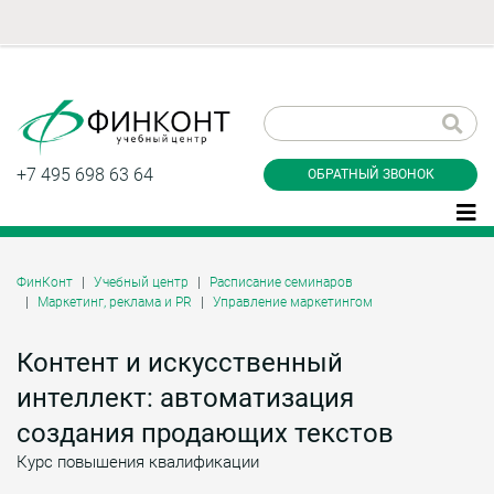
Заказать обратный
звонок
+7 495 698 63 64
ОБРАТНЫЙ ЗВОНОК
ФинКонт
Учебный центр
Расписание семинаров
Маркетинг, реклама и PR
Управление маркетингом
Даю согласие на обработку персональных
данные и соглашаюсь с
политикой
конфиденциальности
Контент и искусственный
интеллект: автоматизация
создания продающих текстов
Заказать
Курс повышения квалификации