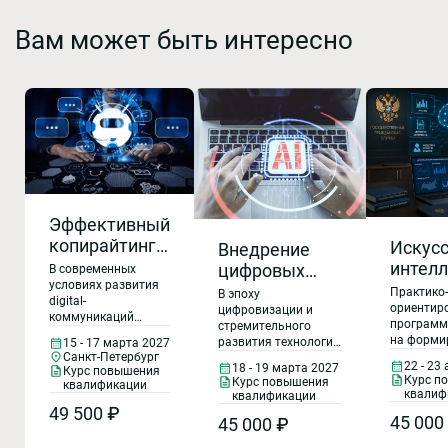
Вам может быть интересно
Эффективный
копирайтинг:
Искус
Внедрение
практическая
интелл
цифровых
В современных
сессия
условиях развития
испол
помощников в
Практико-
В эпоху
digital-
искусс
ориентир
повседневную
цифровизации и
коммуникаций
программ
стремительного
интелл
работу:
профессиональный
на форми
развития технологий
15 - 17 марта 2027
копирайтинг
нейрос
интеграция
государст
Санкт-Петербург
искусственный
становится
22 - 23
18 - 19 марта 2027
госуда
Курс повышения
муниципа
текстовой
интеллект
Курс п
ключевым навыком
Курс повышения
квалификации
служащих
становится
гражд
базы и
квалиф
квалификации
для успешного
компетенц
неотъемлемой
49 500 ₽
служб
ведения бизнеса.
оптимизация
45 000
применен
45 000 ₽
частью
Умение создавать
рабочих
искусстве
современного
эффективные