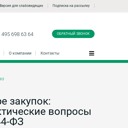
Версия для слабовидящих
Подписка на рассылку
Заказать обратный
звонок
 495 698 63 64
ОБРАТНЫЙ ЗВОНОК
О компании
Контакты
-ФЗ
Даю согласие на обработку персональных
данные и соглашаюсь с
политикой
конфиденциальности
е закупок:
ктические вопросы
Заказать
44-ФЗ