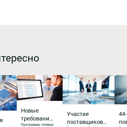
нтересно
Новые
Участие
44
требования
я
поставщиков
по
Программа «Новые
в 2027 году и