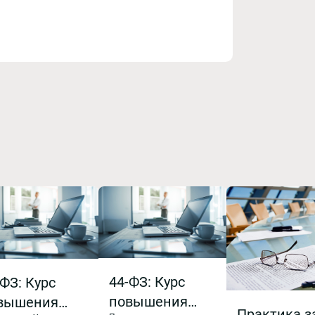
44-ФЗ: Курс
-ФЗ: Курс
повышения
вышения
Практика з