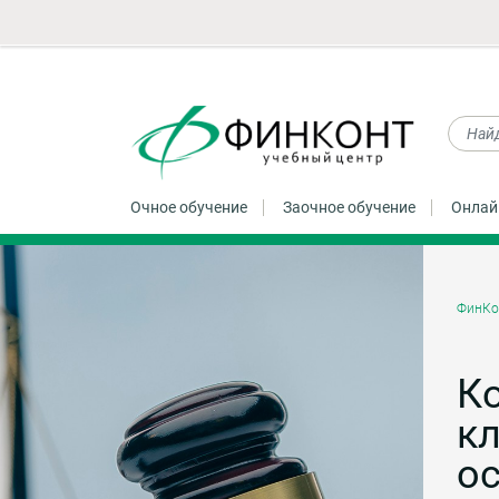
Очное обучение
Заочное обучение
Онлай
ФинКо
Ко
к
ос