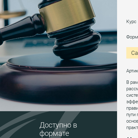
Курс
Форм
Са
Артик
В ра
расс
систе
эффек
прав
пути 
основ
Доступно в
практ
формате