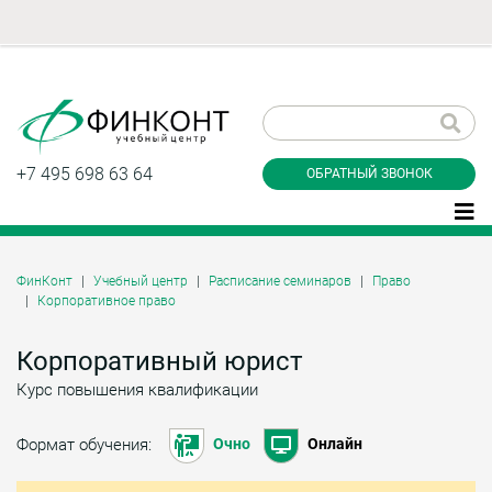
Заказать обратный
звонок
+7 495 698 63 64
ОБРАТНЫЙ ЗВОНОК
ФинКонт
Учебный центр
Расписание семинаров
Право
Корпоративное право
Даю согласие на обработку персональных
данные и соглашаюсь с
политикой
конфиденциальности
Корпоративный юрист
Курс повышения квалификации
Заказать
Формат обучения:
Очно
Онлайн