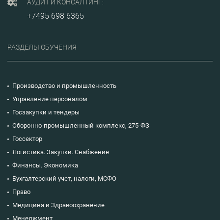
АУДИТ И КОНСАЛТИНГ:
фо
и 
+7495 698 6365
ст
ко
по
до
РАЗДЕЛЫ ОБУЧЕНИЯ
ра
вн
со
АС
ор
Производство и промышленность
со
тр
Управление персоналом
те
Госзакупки и тендеры
пр
до
Оборонно-промышленный комплекс, 275-ФЗ
Госсектор
Логистика. Закупки. Снабжение
Финансы. Экономика
Бухгалтерский учет, налоги, МСФО
Право
Медицина и Здравоохранение
Менеджмент