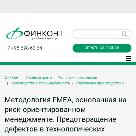
Заказать обратный
звонок
+7 495 698 63 64
ОБРАТНЫЙ ЗВОНОК
ФинКонт
Учебный центр
Расписание семинаров
Производство и промышленность
Управление производством
Даю согласие на обработку персональных
данные и соглашаюсь с
политикой
конфиденциальности
Методология FMEA, основанная на
риск-ориентированном
менеджменте. Предотвращение
Заказать
дефектов в технологических