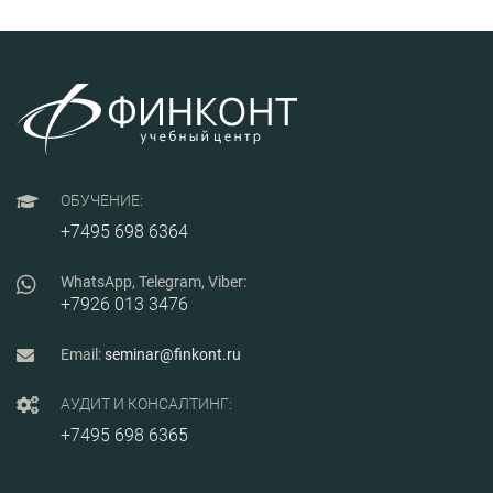
оформления
товаросопроводительной
документации,
страхованию грузов, с
методиками выбора
перевозчика и
экспедитора, узнают, на
что необходимо обратить
внимание при заключении
транспортно-
экспедиционного
ОБУЧЕНИЕ:
договора и договора
перевозки, научатся
+7495 698 6364
избегать ошибок и
минимизировать риски
при организации доставки
WhatsApp, Telegram, Viber:
грузов.
+7926 013 3476
Email:
seminar@finkont.ru
АУДИТ И КОНСАЛТИНГ:
+7495 698 6365