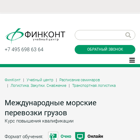
Заказать обратный
звонок
+7 495 698 63 64
ОБРАТНЫЙ ЗВОНОК
ФинКонт
Учебный центр
Расписание семинаров
Логистика. Закупки. Снабжение
Транспортная логистика
Даю согласие на обработку персональных
данные и соглашаюсь с
политикой
конфиденциальности
Международные морские
перевозки грузов
Курс повышения квалификации
Заказать
Формат обучения:
Очно
Онлайн