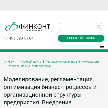
Заказать обратный
звонок
+7 495 698 63 64
ОБРАТНЫЙ ЗВОНОК
ФинКонт
Учебный центр
Расписание семинаров
Менеджмент
Управление бизнес-процессами
Даю согласие на обработку персональных
данные и соглашаюсь с
политикой
конфиденциальности
Моделирование, регламентация,
оптимизация бизнес-процессов и
организационной структуры
Заказать
предприятия. Внедрение