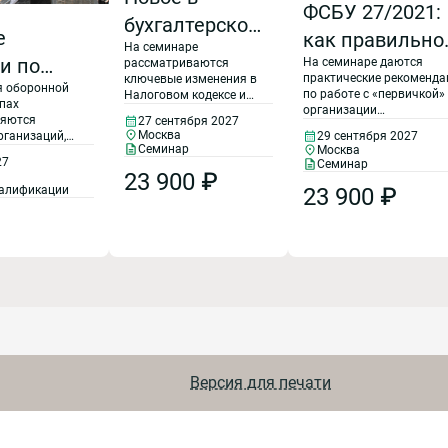
ФСБУ 27/2021:
бухгалтерском
е
как правильно
На семинаре
и налоговом
и по
На семинаре даются
рассматриваются
работать с
учете 2027.
практические рекоменда
ключевые изменения в
я оборонной
ению
"первичкой" и
по работе с «первичкой»
Налоговом кодексе и
Налоговая
апах
организации
бухгалтерском учете
организовать
ляются
27 сентября 2027
документооборота в
2027 г.: новые правила
реформа с
Москва
рганизаций,
29 сентября 2027
бухгалтерском и налого
по налогу на прибыль,
ой и
документообор
Семинар
Москва
нении
учете по правилам ново
НДС, НДФЛ, страховым
2027 года
27
Семинар
ронного
рованной
ФСБУ 27/2021.
взносам и УСН, новые
23 900 ₽
в бухгалтерии 
еспечивают
валификации
23 900 ₽
правила работы с
ии
ри
2027 году
ФСБУ и сложные
ваниям.
вопросы применения
новых стандартов.
ного
аказа.
ГОСТ Р
 57881,
-2023,
Версия для печати
-2023,
-2023