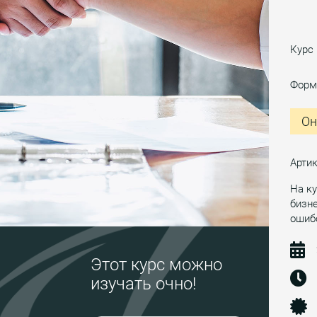
Курс
Форм
Он
Арти
На ку
бизне
ошиб
Этот курс можно
изучать очно!