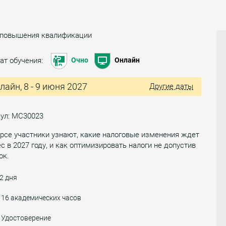
 повышения квалификации
ат обучения:
Очно
Онлайн
лайн, 8 - 9 июня 2027
Другие даты
кул: МС30023
рсе участники узнают, какие налоговые изменения ждет
с в 2027 году, и как оптимизировать налоги не допустив
ок.
2 дня
16 академических часов
Удостоверение