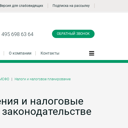
Версия для слабовидящих
Подписка на рассылку
Заказать обратный
звонок
 495 698 63 64
ОБРАТНЫЙ ЗВОНОК
О компании
Контакты
, МСФО
Налоги и налоговое планирование
Даю согласие на обработку персональных
данные и соглашаюсь с
политикой
конфиденциальности
ния и налоговые
в законодательстве
Заказать