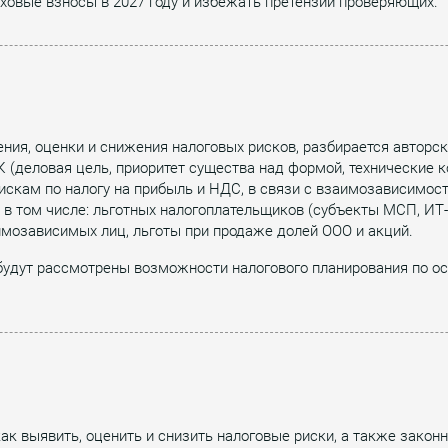
аховые взносы в 2027 году и избежать претензий проверяющих.
ия, оценки и снижения налоговых рисков, разбирается авторск
К (деловая цель, приоритет существа над формой, технические к
искам по налогу на прибыль и НДС, в связи с взаимозависимос
в том числе: льготных налогоплательщиков (субъекты МСП, ИТ-к
мозависимых лиц, льготы при продаже долей ООО и акций.
будут рассмотрены возможности налогового планирования по о
ак выявить, оценить и снизить налоговые риски, а также закон