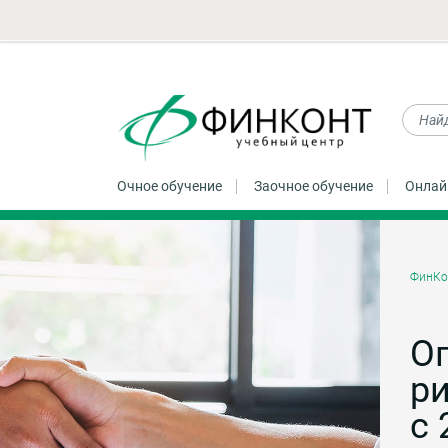
Очное обучение
Заочное обучение
Онлай
ФинКо
О
ри
с 