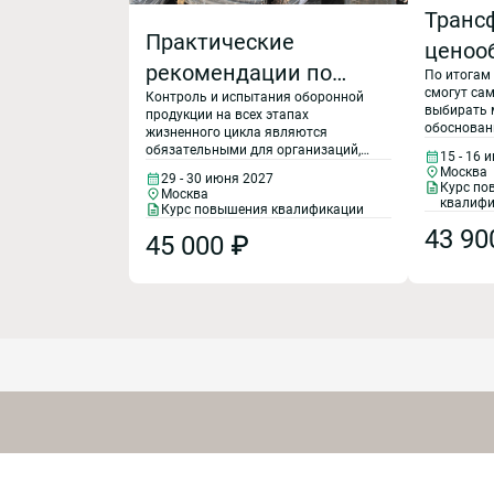
Транс
Практические
ценоо
рекомендации по
По итогам
контр
смогут са
Контроль и испытания оборонной
предупреждению
сделк
выбирать 
продукции на всех этапах
обосновани
применения
жизненного цикла являются
взаим
производи
обязательными для организаций,
15 - 16 
контрафактной и
сопостави
участвующих в выполнении
лица: 
Москва
29 - 30 июня 2027
(бенчмарки
государственного оборонного
Курс по
фальсифицированной
Москва
подходами
избеж
заказа, поскольку обеспечивают
квалифи
Курс повышения квалификации
защитной 
соответствие продукции
продукции при
налог
43 90
трендами 
установленным требованиям.
45 000 ₽
налоговой
выполнении
Судеб
ТЦО, а так
государственного
снижения 
практи
рассмотря
оборонного заказа.
практику 
в
взаимозав
Требования ГОСТ Р
закон
57880, ГОСТ Р 57881,
ГОСТ Р 70740-2023,
ГОСТ Р 70741-2023,
ГОСТ Р 70742-2023