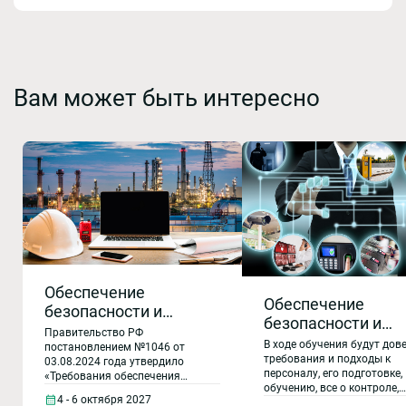
Вам может быть интересно
Обеспечение
Обеспечение
безопасности и
безопасности и
антитеррористической
Правительство РФ
антитеррористиче
В ходе обучения будут дов
защищенности
постановлением №1046 от
защищенности
требования и подходы к
03.08.2024 года утвердило
объектов топливно-
персоналу, его подготовке,
«Требования обеспечения
объектов
энергетического
обучению, все о контроле,
безопасности и
(территории). Спо
4 - 6 октября 2027
проведении расследований
антитеррористической