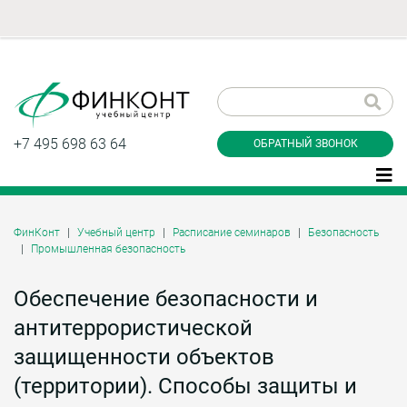
Заказать обратный
звонок
+7 495 698 63 64
ОБРАТНЫЙ ЗВОНОК
ФинКонт
Учебный центр
Расписание семинаров
Безопасность
Промышленная безопасность
Даю согласие на обработку персональных
данные и соглашаюсь с
политикой
конфиденциальности
Обеспечение безопасности и
антитеррористической
защищенности объектов
Заказать
(территории). Способы защиты и