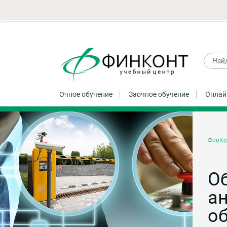
Очное обучение
Заочное обучение
Онлай
ФинКо
Об
а
об