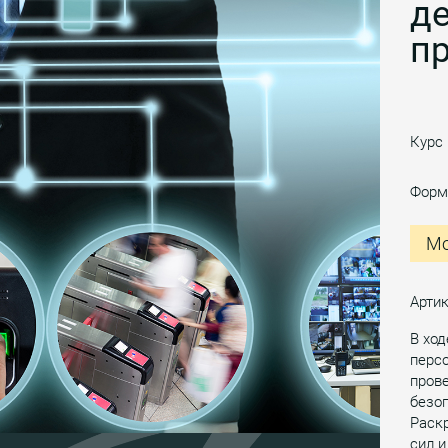
де
пр
Курс
Форм
Мо
Арти
В ход
персо
пров
безо
Раск
сил и