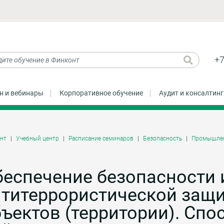
+7
н и вебинары
Корпоративное обучение
Аудит и консалтинг
нт
Учебный центр
Расписание семинаров
Безопасность
Промышлен
еспечение безопасности 
нтитеррористической защ
ъектов (территории). Сп