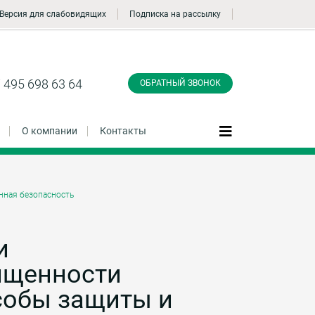
Версия для слабовидящих
Подписка на рассылку
Заказать обратный
звонок
 495 698 63 64
ОБРАТНЫЙ ЗВОНОК
О компании
Контакты
ная безопасность
Даю согласие на обработку персональных
данные и соглашаюсь с
политикой
конфиденциальности
и
ищенности
Заказать
особы защиты и