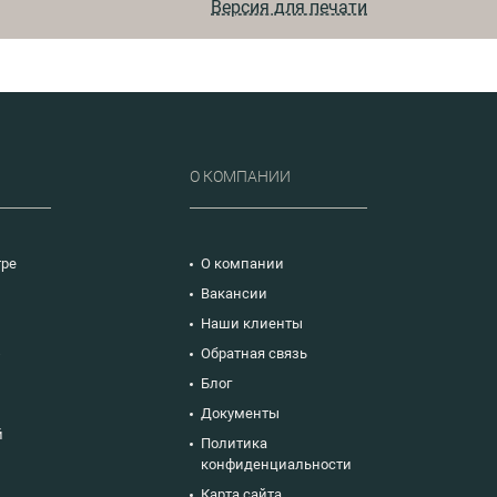
топливно- энергетического
Версия для печати
комплекса.
Р
О КОМПАНИИ
тре
О компании
Вакансии
Наши клиенты
ю
Обратная связь
Блог
Документы
й
Политика
конфиденциальности
Карта сайта