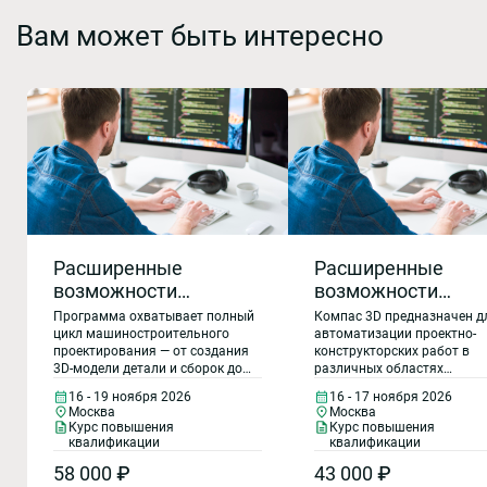
Вам может быть интересно
Расширенные
Расширенные
возможности
возможности
КОМПАС-3D для
КОМПАС-3D для
Программа охватывает полный
Компас 3D предназначен д
решения задач
решения задач
цикл машиностроительного
автоматизации проектно-
проектирования — от создания
конструкторских работ в
машиностроительного
машиностроитель
3D-модели детали и сборок до
различных областях
проектирования в
проектирования в
получения расчётных данных и
промышленности и науки, 
16 - 19 ноября 2026
16 - 17 ноября 2026
2026 году.
2026 году
выпуска конструкторской
как машиностроение,
Москва
Москва
документации. Особое внимание
приборостроение, архитект
Прочностной анализ,
Курс повышения
Курс повышения
уделяется практическому
строительство и везде, где
квалификации
квалификации
расчет конструкций
применению
необходимо разрабатыват
APM FEM
58 000 ₽
43 000 ₽
специализированных
выпускать чертежную