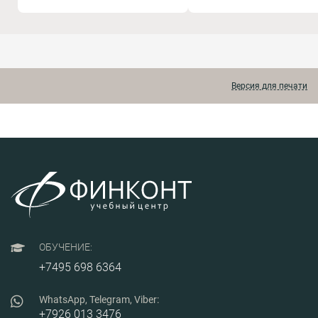
инструментов: листовое
документацию. В курсе
моделирование, проектирование
рассматривается общий п
сварных металлоконструкций,
(алгоритм) трехмерного
создание исполнений моделей,
твердотельного моделиро
сборочный анализ, оформление
деталей, сборок с получен
чертежей и спецификаций.
ассоциативных чертежей, а
Отдельный блок посвящён
также новые возможности
прочностным расчётам в APM
последней версии Компас 
Версия для печати
FEM, включая анализ нагрузок,
проектирования деталей,
подбор параметров конструкций,
механизмов и узлов.
тепловое моделирование,
устойчивость, собственные
частоты и топологическую
оптимизацию.
ОБУЧЕНИЕ:
+7495 698 6364
WhatsApp, Telegram, Viber:
+7926 013 3476