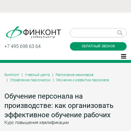
Заказать обратный
звонок
+7 495 698 63 64
ОБРАТНЫЙ ЗВОНОК
ФинКонт
Учебный центр
Расписание семинаров
Управление персоналом
Обучение и развитие персонала
Даю согласие на обработку персональных
данные и соглашаюсь с
политикой
конфиденциальности
Обучение персонала на
производстве: как организовать
эффективное обучение рабочих
Заказать
Курс повышения квалификации