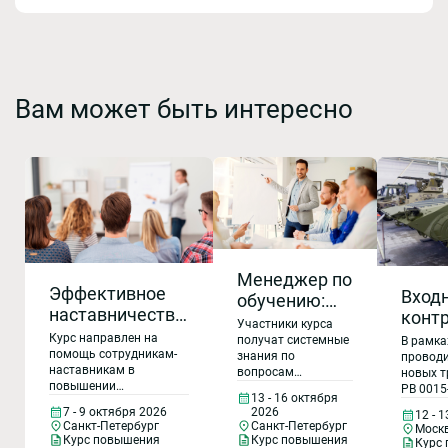
Вам может быть интересно
Менеджер по
Эффективное
Вход
обучению:
наставничество:
конт
организация
Участники курса
обучение
прод
Курс направлен на
системы
получат системные
В рамка
наставников
помощь сотрудникам-
Выяв
знания по
проводи
обучения и
наставникам в
вопросам
новых т
конт
развития
повышении
организации
РВ 0015
прод
13 - 16 октября
эффективности
персонала в
обучения в
учётом 
7 - 9 октября 2026
2026
12 - 
взаимодействия с
Рекл
компании, узнают
9001-20
компании
Санкт-Петербург
Санкт-Петербург
Моск
наставляемыми
нюансы
58876-2
работ
Курс повышения
Курс повышения
Курс