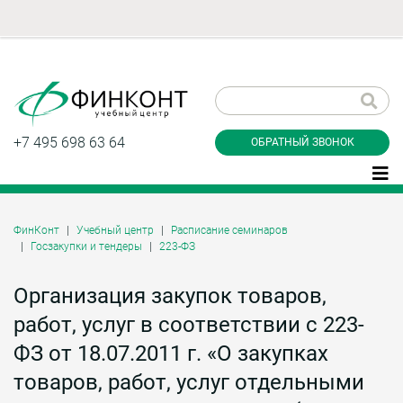
Заказать обратный
звонок
+7 495 698 63 64
ОБРАТНЫЙ ЗВОНОК
ФинКонт
Учебный центр
Расписание семинаров
Госзакупки и тендеры
223-ФЗ
Даю согласие на обработку персональных
данные и соглашаюсь с
политикой
конфиденциальности
Организация закупок товаров,
работ, услуг в соответствии с 223-
ФЗ от 18.07.2011 г. «О закупках
Заказать
товаров, работ, услуг отдельными