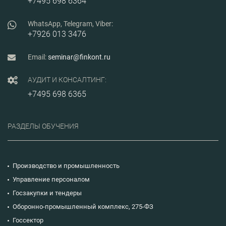
+7495 698 6364
профессиональному
стандарту
«Специалист в сфере
WhatsApp, Telegram, Viber:
закупок».
+7926 013 3476
Email:
seminar@finkont.ru
АУДИТ И КОНСАЛТИНГ:
+7495 698 6365
РАЗДЕЛЫ ОБУЧЕНИЯ
Производство и промышленность
Управление персоналом
Госзакупки и тендеры
Оборонно-промышленный комплекс, 275-ФЗ
Госсектор