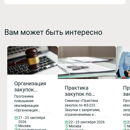
Вам может быть интересно
Организация
Практика
Пр
закупок
закупок по
за
товаров,
Программа
ФЗ-223. Закупки с
ФЗ
работ, услуг в
Семинар «Практика
Про
повышения
запретами,
за
закупок по ФЗ-223.
ква
квалификации
соответствии
Закупки с запретами,
зап
«Организация
ограничениями и
ог
с 223-ФЗ от
ограничениями и
огр
закупок товаров,
преимуществами.
пр
21 - 25 сентября
18.07.2011 г.
преимуществами. Закупки
пре
работ, услуг в
2026
22 - 23 сентября 2026
2
Закупки у
За
у субъектов МСП.
у с
соответствии с 223-
«О закупках
Москва
Москва
М
Контроль ФАС России»
Кон
ФЗ от 18.07.2011 г. «О
Курс повышения