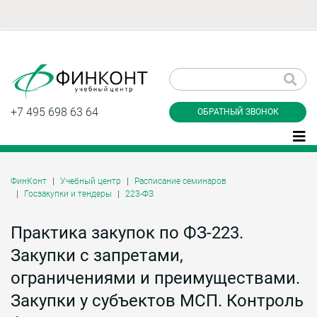
Заказать обратный
звонок
+7 495 698 63 64
ОБРАТНЫЙ ЗВОНОК
ФинКонт
Учебный центр
Расписание семинаров
Госзакупки и тендеры
223-ФЗ
Даю согласие на обработку персональных
данные и соглашаюсь с
политикой
конфиденциальности
Практика закупок по ФЗ-223.
Закупки с запретами,
ограничениями и преимуществами.
Заказать
Закупки у субъектов МСП. Контроль