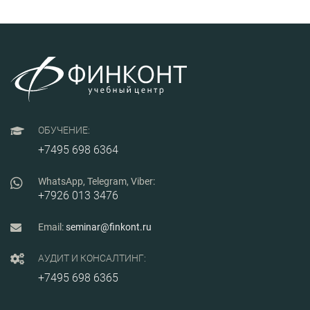
также дадут
подготовки и
обоснованные
обжалования
рекомендации по
технических
разрешению проблем в
заданий, ответят на
сфере проведения и
вопросы
участия в закупках по
слушателей; в
223-ФЗ.
процессе тренинга
по разработке
реальных ТЗ дадут
обоснованные
рекомендации по
ОБУЧЕНИЕ:
оптимизации
содержания ТЗ,
+7495 698 6364
инструкции по
заполнению заявки
и исключению
WhatsApp, Telegram, Viber:
ошибок.
+7926 013 3476
Email:
seminar@finkont.ru
АУДИТ И КОНСАЛТИНГ:
+7495 698 6365