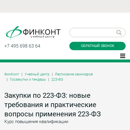
Заказать обратный
звонок
+7 495 698 63 64
ОБРАТНЫЙ ЗВОНОК
ФинКонт
Учебный центр
Расписание семинаров
Госзакупки и тендеры
223-ФЗ
Даю согласие на обработку персональных
данные и соглашаюсь с
политикой
конфиденциальности
Закупки по 223-ФЗ: новые
требования и практические
вопросы применения 223-ФЗ
Заказать
Курс повышения квалификации