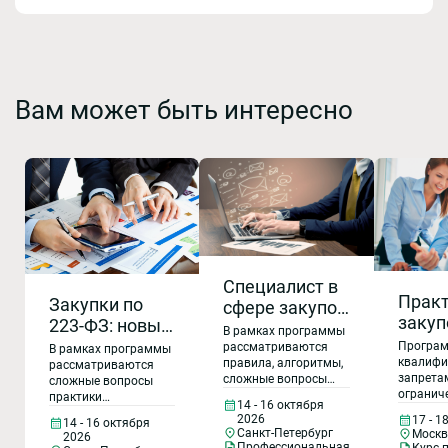
Вам может быть интересно
Специалист в
Прак
Закупки по
сфере закупок
закуп
223-ФЗ: новые
в
В рамках программы
ФЗ-22
требования и
Програ
соответствии с
рассматриваются
В рамках программы
запре
квалифи
правила, алгоритмы,
практические
рассматриваются
федеральным
запрета
сложные вопросы
сложные вопросы
огран
вопросы
законом №
огранич
практики
практики
преи
14 - 16 октября
применения
223-ФЗ от 18
преимущ
осуществления
осуществления
2026
17 - 1
14 - 16 октября
Закуп
у субъек
223-ФЗ (24
закупок по закону
закупок по закону
июля 2011 г.
Санкт-Петербург
Москв
2026
Контрол
223-ФЗ, новации в
223-ФЗ, новации в
Профессиональная