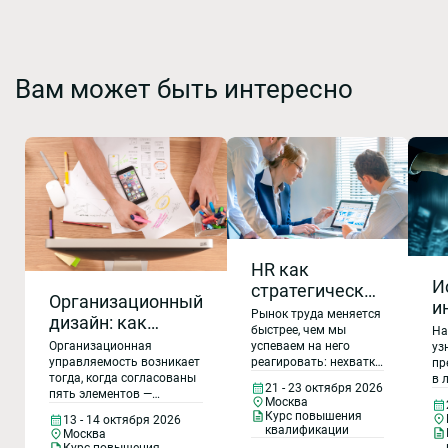
Вам может быть интересно
HR как
И
стратегический
Организационный
и
бизнес-
Рынок труда меняется
дизайн: как
H
партнер: от
быстрее, чем мы
На
объединить
успеваем на него
п
Организационная
уз
эксперта к
оргструктуру,
реагировать: нехватка
управляемость возникает
пр
п
лидеру
персонала, гибридные
тогда, когда согласованы
в 
функционал,
21 - 23 октября 2026
н
изменений
команды, ESG-тренды,
пять элементов —
ав
Москва
документооборот
к
рост требований
оргструктура,
ру
Курс повышения
13 - 14 октября 2026
и должностные
сотрудников к
управленческие процессы,
оп
квалификации
п
Москва
работодателю. Чтобы
документооборот,
об