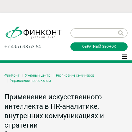
Заказать обратный
звонок
+7 495 698 63 64
ОБРАТНЫЙ ЗВОНОК
ФинКонт
Учебный центр
Расписание семинаров
Управление персоналом
Даю согласие на обработку персональных
данные и соглашаюсь с
политикой
конфиденциальности
Применение искусственного
интеллекта в HR-аналитике,
внутренних коммуникациях и
Заказать
стратегии