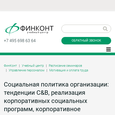
Заказать обратный
звонок
+7 495 698 63 64
ОБРАТНЫЙ ЗВОНОК
ФинКонт
Учебный центр
Расписание семинаров
Управление персоналом
Мотивация и оплата труда
Даю согласие на обработку персональных
данные и соглашаюсь с
политикой
конфиденциальности
Социальная политика организации:
тенденции C&B, реализация
корпоративных социальных
Заказать
программ, корпоративное