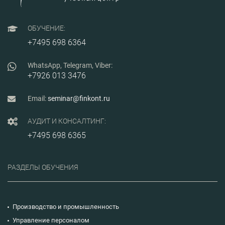
рабочие
окладов, обоснованию
провере
индивидуального
российс
повышения зарплаты,
Участни
ОБУЧЕНИЕ:
управлению
только 
вознаграждением
+7495 698 6364
модели,
ключевых сотрудников
решения
и механизмам
можно в
внутренней
WhatsApp, Telegram, Viber:
своей к
справедливости.
+7926 013 3476
следующ
Email:
seminar@finkont.ru
АУДИТ И КОНСАЛТИНГ:
+7495 698 6365
РАЗДЕЛЫ ОБУЧЕНИЯ
Производство и промышленность
Управление персоналом