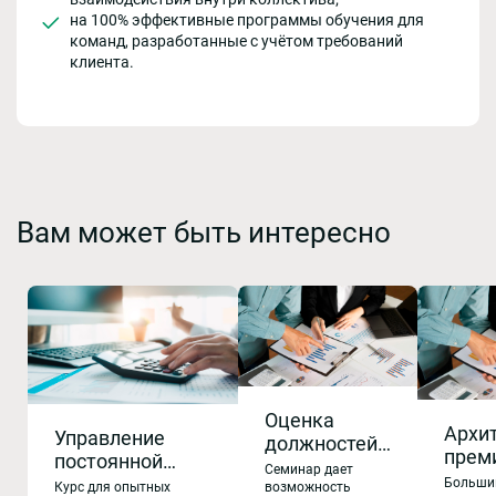
на 100% эффективные программы обучения для
команд, разработанные с учётом требований
клиента.
Вам может быть интересно
Оценка
Архи
Управление
должностей
прем
постоянной
и построение
Семинар дает
схем:
частью
Больши
системы
Курс для опытных
возможность