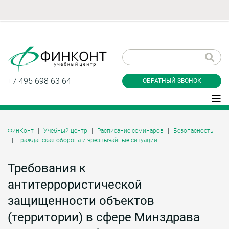
Заказать обратный
звонок
+7 495 698 63 64
ОБРАТНЫЙ ЗВОНОК
ФинКонт
Учебный центр
Расписание семинаров
Безопасность
Гражданская оборона и чрезвычайные ситуации
Даю согласие на обработку персональных
данные и соглашаюсь с
политикой
конфиденциальности
Требования к
антитеррористической
защищенности объектов
Заказать
(территории) в сфере Минздрава