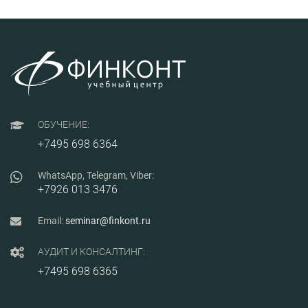
организац
основами 
безопаснос
антитерро
защищенно
(территори
обеспечен
категориро
мероприят
антитерро
защищенно
ОБУЧЕНИЕ:
информиро
совершени
+7495 698 6364
террористи
объектах (
реагирова
WhatsApp, Telegram, Viber:
информаци
+7926 013 3476
контроля 
обязательн
антитерро
Email:
seminar@finkont.ru
защищенно
АУДИТ И КОНСАЛТИНГ:
+7495 698 6365