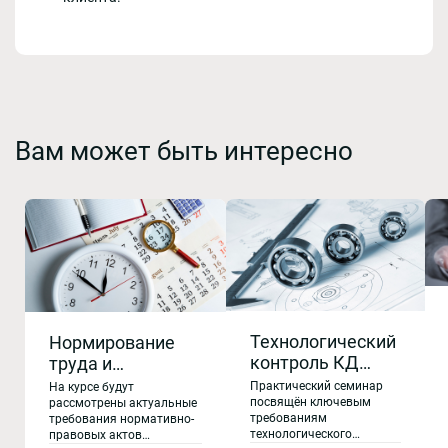
Вам может быть интересно
Технологический
Нормирование
контроль КД
труда и
(конструкторской
обоснование
Практический семинар
На курсе будут
документации)
посвящён ключевым
трудоемкости
рассмотрены актуальные
требованиям
требования нормативно-
на основе
работ при
технологического
правовых актов
стандартов
выполнении