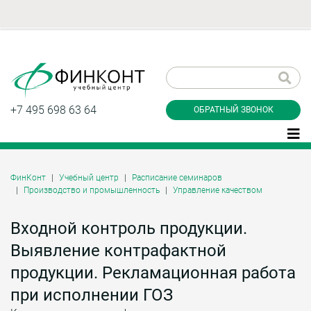
Заказать обратный
звонок
+7 495 698 63 64
ОБРАТНЫЙ ЗВОНОК
ФинКонт
Учебный центр
Расписание семинаров
Производство и промышленность
Управление качеством
Даю согласие на обработку персональных
данные и соглашаюсь с
политикой
конфиденциальности
Входной контроль продукции.
Выявление контрафактной
продукции. Рекламационная работа
Заказать
при исполнении ГОЗ