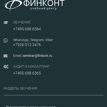
адаптаци
изменени
законодат
практики,
сложных 
минимиза
ОБУЧЕНИЕ:
при участ
регламен
+7495 698 6364
закупках.
WhatsApp, Telegram, Viber:
+7926 013 3476
Email:
seminar@finkont.ru
АУДИТ И КОНСАЛТИНГ:
+7495 698 6365
РАЗДЕЛЫ ОБУЧЕНИЯ