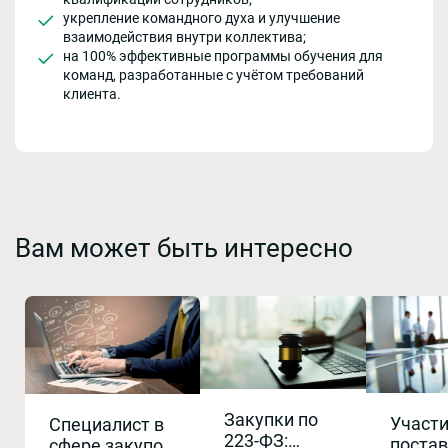
укрепление командного духа и улучшение
взаимодействия внутри коллектива;
на 100% эффективные программы обучения для
команд, разработанные с учётом требований
клиента.
Вам может быть интересно
Закупки по
Участ
Специалист в
223-ФЗ:
поста
сфере закупок