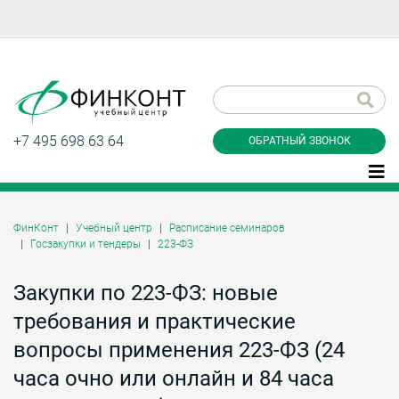
Заказать обратный
звонок
+7 495 698 63 64
ОБРАТНЫЙ ЗВОНОК
ФинКонт
Учебный центр
Расписание семинаров
Госзакупки и тендеры
223-ФЗ
Даю согласие на обработку персональных
данные и соглашаюсь с
политикой
конфиденциальности
Закупки по 223-ФЗ: новые
требования и практические
вопросы применения 223-ФЗ (24
Заказать
часа очно или онлайн и 84 часа