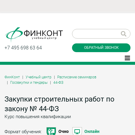
Заказать обратный
звонок
+7 495 698 63 64
ОБРАТНЫЙ ЗВОНОК
ФинКонт
Учебный центр
Расписание семинаров
Госзакупки и тендеры
44-ФЗ
Даю согласие на обработку персональных
данные и соглашаюсь с
политикой
конфиденциальности
Закупки строительных работ по
закону № 44-ФЗ
Курс повышения квалификации
Заказать
Формат обучения:
Очно
Онлайн