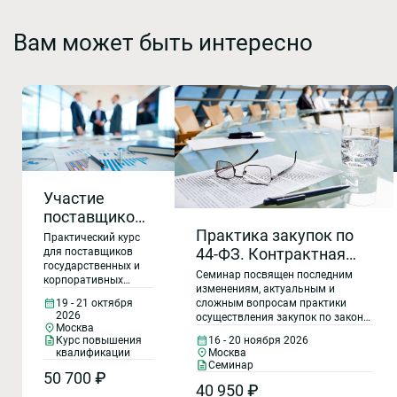
Вам может быть интересно
Участие
поставщиков
(подрядчиков,
Практика закупок по
Практический курс
исполнителей)
44-ФЗ. Контрактная
для поставщиков
государственных и
в закупках по
система:новые
Семинар посвящен последним
корпоративных
закону № 44-
изменения для
изменениям, актуальным и
закупок «Участие
19 - 21 октября
сложным вопросам практики
ФЗ.
заказчиков и
поставщиков
2026
осуществления закупок по закону
(подрядчиков,
Изменения,
поставщиков.Контроль
Москва
№ 44-ФЗ. Опытные эксперты,
исполнителей) в
Курс повышения
16 - 20 ноября 2026
практика,
ФАС
включая специалиста ФАС
закупках по закону
квалификации
Москва
России, представят последние
сложные
№ 44-ФЗ. Изменения,
Семинар
изменения в регулировании
50 700 ₽
практика, сложные
вопросы
40 950 ₽
закупок, обзор нормативной базы
вопросы участия в