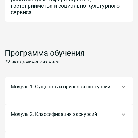
гостеприимства и социально-культурного
сервиса
Программа обучения
72 академических часа
Модуль 1. Сущность и признаки экскурсии
Возникновение экскурсии как метода обучения и
познания.
Основные составные части экскурсии: экскурсант,
Модуль 2. Классификация экскурсий
экскурсовод, цели и задачи экскурсии, ее тематика.
Основные признаки и функции экскурсии.
Понятие классификации экскурсий.
Классификация экскурсий по содержанию: обзорные
и тематические.