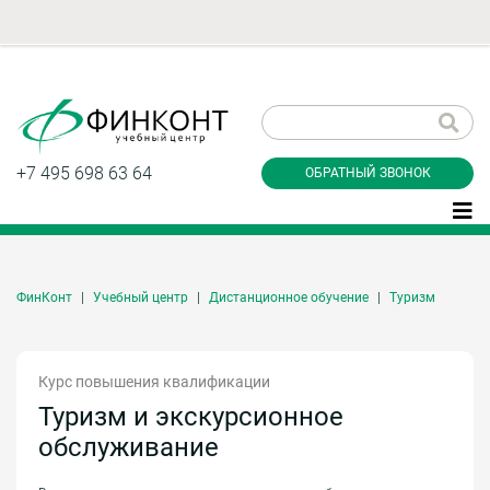
Заказать обратный
звонок
+7 495 698 63 64
ОБРАТНЫЙ ЗВОНОК
ФинКонт
Учебный центр
Дистанционное обучение
Туризм
Даю согласие на обработку персональных
данные и соглашаюсь с
политикой
конфиденциальности
Курс повышения квалификации
Туризм и экскурсионное
Заказать
обслуживание