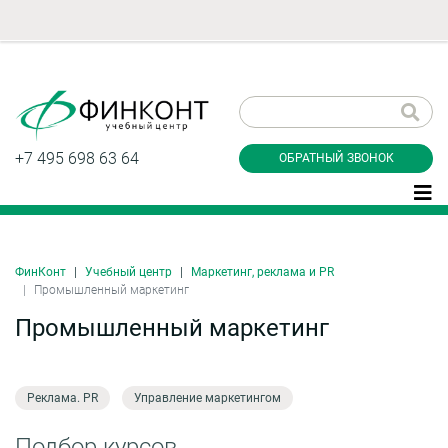
Заказать обратный
звонок
+7 495 698 63 64
ОБРАТНЫЙ ЗВОНОК
ФинКонт
Учебный центр
Маркетинг, реклама и PR
Даю согласие на обработку персональных
Промышленный маркетинг
данные и соглашаюсь с
политикой
конфиденциальности
Промышленный маркетинг
Реклама. PR
Управление маркетингом
Заказать
Подбор курсов