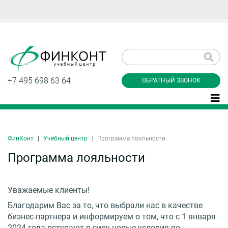
Заказать обратный
звонок
+7 495 698 63 64
ОБРАТНЫЙ ЗВОНОК
ФинКонт
Учебный центр
Программа лояльности
Даю согласие на обработку персональных
данные и соглашаюсь с
политикой
Программа лояльности
конфиденциальности
Уважаемые клиенты!
Заказать
Благодарим Вас за то, что выбрали нас в качестве
бизнес-партнера и информируем о том, что с 1 января
2024 года вступают в силу новые условия по