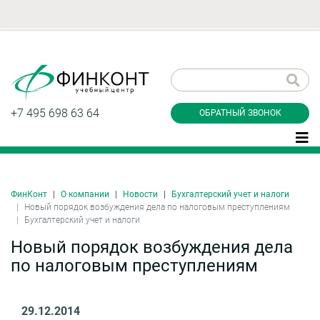
Заказать обратный
звонок
+7 495 698 63 64
ОБРАТНЫЙ ЗВОНОК
ФинКонт
О компании
Новости
Бухгалтерский учет и налоги
Даю согласие на обработку персональных
Новый порядок возбуждения дела по налоговым преступлениям
данные и соглашаюсь с
политикой
Бухгалтерский учет и налоги
конфиденциальности
Новый порядок возбуждения дела
по налоговым преступлениям
Заказать
29.12.2014