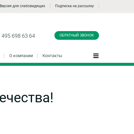
Версия для слабовидящих
Подписка на рассылку
Заказать обратный
звонок
 495 698 63 64
ОБРАТНЫЙ ЗВОНОК
О компании
Контакты
Даю согласие на обработку персональных
ечества!
данные и соглашаюсь с
политикой
конфиденциальности
Заказать