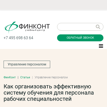
Заказать обратный
звонок
+7 495 698 63 64
ОБРАТНЫЙ ЗВОНОК
Управление персоналом
Даю согласие на обработку персональных
данные и соглашаюсь с
политикой
конфиденциальности
ФинКонт
Статьи
Управление персоналом
Как организовать эффективную
систему обучения для персонала
Заказать
рабочих специальностей