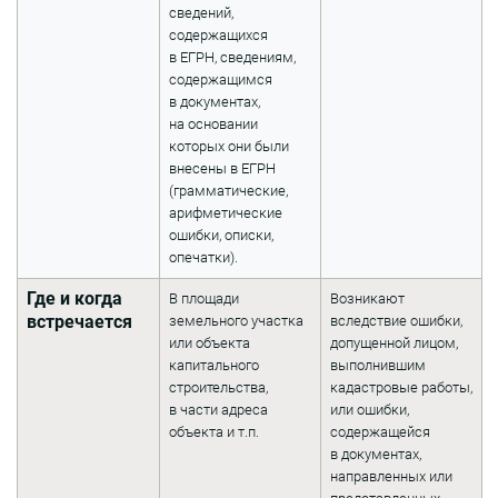
сведений,
содержащихся
в ЕГРН, сведениям,
содержащимся
в документах,
на основании
которых они были
внесены в ЕГРН
(грамматические,
арифметические
ошибки, описки,
опечатки).
Где и когда
В площади
Возникают
встречается
земельного участка
вследствие ошибки,
или объекта
допущенной лицом,
капитального
выполнившим
строительства,
кадастровые работы,
в части адреса
или ошибки,
объекта и т.п.
содержащейся
в документах,
направленных или