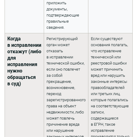
приложить
документы,
подтверждающие
правильные
сведения.
Когда
Регистрирующий
Если существуют
в исправлении
орган может
основания полагать,
откажут (либо
отказать
что исправление
в исправлении
технической или
для
технической ошибки,
реестровой ошибки
исправления
если оно повлечет
может причинить
нужно
за собой
вред или нарушить
обращаться
прекращение,
законные интересы
в суд)
возникновение,
правообладателей
переход
или третьих лиц,
зарегистрированного
которые полагались
права на объект
на соответствующие
недвижимости, либо
записи,
может повлечь
содержащиеся
причинение вреда
в ЕГРН, такое
или нарушение
исправление
законных интересов
производится только