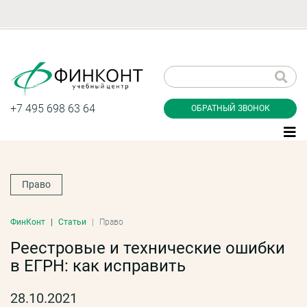
Заказать обратный
звонок
+7 495 698 63 64
ОБРАТНЫЙ ЗВОНОК
Право
Даю согласие на обработку персональных
данные и соглашаюсь с
политикой
конфиденциальности
ФинКонт
Статьи
Право
Реестровые и технические ошибки
в ЕГРН: как исправить
Заказать
28.10.2021