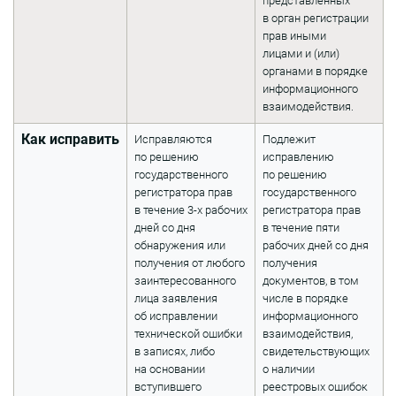
представленных
в орган регистрации
прав иными
лицами и (или)
органами в порядке
информационного
взаимодействия.
Как исправить
Исправляются
Подлежит
по решению
исправлению
государственного
по решению
регистратора прав
государственного
в течение 3-х рабочих
регистратора прав
дней со дня
в течение пяти
обнаружения или
рабочих дней со дня
получения от любого
получения
заинтересованного
документов, в том
лица заявления
числе в порядке
об исправлении
информационного
технической ошибки
взаимодействия,
в записях, либо
свидетельствующих
на основании
о наличии
вступившего
реестровых ошибок