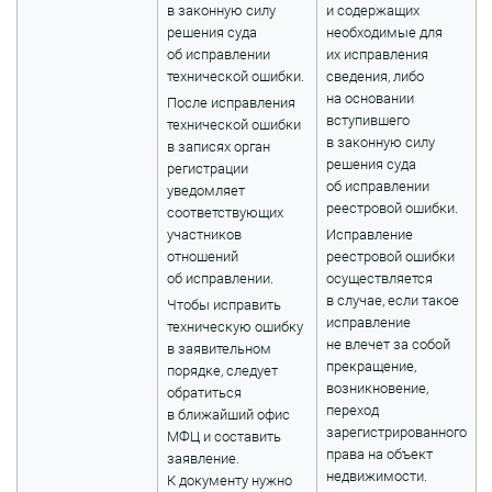
в законную силу
и содержащих
решения суда
необходимые для
об исправлении
их исправления
технической ошибки.
сведения, либо
на основании
После исправления
вступившего
технической ошибки
в законную силу
в записях орган
решения суда
регистрации
об исправлении
уведомляет
реестровой ошибки.
соответствующих
участников
Исправление
отношений
реестровой ошибки
об исправлении.
осуществляется
в случае, если такое
Чтобы исправить
исправление
техническую ошибку
не влечет за собой
в заявительном
прекращение,
порядке, следует
возникновение,
обратиться
переход
в ближайший офис
зарегистрированного
МФЦ и составить
права на объект
заявление.
недвижимости.
К документу нужно