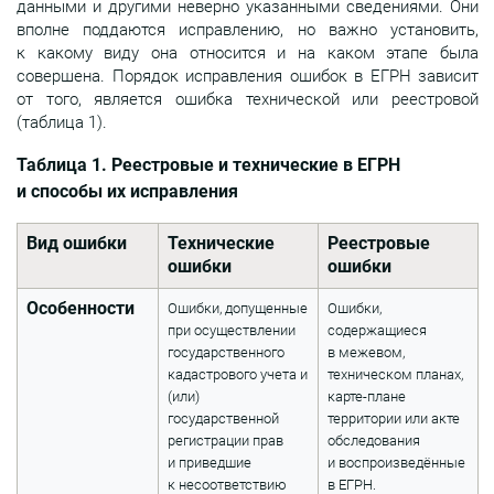
данными и другими неверно указанными сведениями. Они
вполне поддаются исправлению, но важно установить,
к какому виду она относится и на каком этапе была
совершена. Порядок исправления ошибок в ЕГРН зависит
от того, является ошибка технической или реестровой
(таблица 1).
Таблица 1. Реестровые и технические в ЕГРН
и способы их исправления
Вид ошибки
Технические
Реестровые
ошибки
ошибки
Особенности
Ошибки, допущенные
Ошибки,
при осуществлении
содержащиеся
государственного
в межевом,
кадастрового учета и
техническом планах,
(или)
карте-плане
государственной
территории или акте
регистрации прав
обследования
и приведшие
и воспроизведённые
к несоответствию
в ЕГРН.