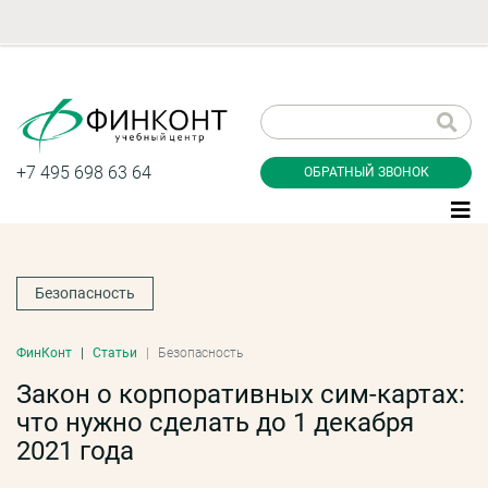
Заказать обратный
звонок
+7 495 698 63 64
ОБРАТНЫЙ ЗВОНОК
Безопасность
Даю согласие на обработку персональных
данные и соглашаюсь с
политикой
конфиденциальности
ФинКонт
Статьи
Безопасность
Закон о корпоративных сим-картах:
что нужно сделать до 1 декабря
Заказать
2021 года