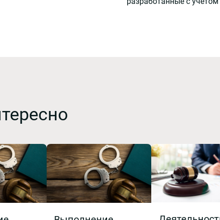
разработанные с учётом
нтересно
Деятельност
ие
Выполнение