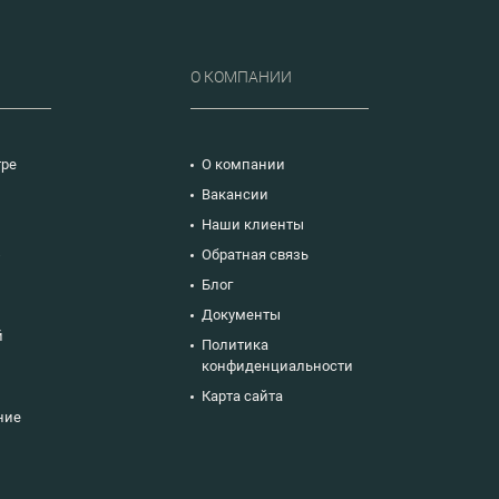
сведений о доходах, расходах,
сведений о доходах, расх
обязательствах
обязательствах
имущественного характера.
имущественного характер
Детально структурированы
Детально структурирова
«сложные» вопросы
«сложные» вопросы
Р
О КОМПАНИИ
соблюдения
соблюдения
антикоррупционных запретов
антикоррупционных запр
и ограничений, допустимости
и ограничений, допустим
дарения, формирования
дарения, формирования
перечня коррупционно-
перечня коррупционно-
тре
О компании
опасных должностей и
опасных должностей и
Вакансии
функций государственного и
функций государственног
муниципального управления,
муниципального управле
Наши клиенты
аспекты правовой и
аспекты правовой и
антикоррупционной
антикоррупционной
ю
Обратная связь
экспертизы.
экспертизы.
Блог
Документы
й
Политика
конфиденциальности
Карта сайта
ние