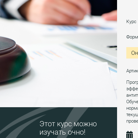
Курс
Форм
Он
Арти
Прог
эффе
антит
Обуче
норма
текущ
прове
Этот курс можно
изучать очно!