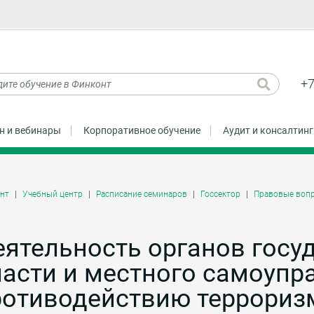
+7
н и вебинары
Корпоративное обучение
Аудит и консалтинг
нт
Учебный центр
Расписание семинаров
Госсектор
Правовые воп
ятельность органов госу
асти и местного самоупр
отиводействию терроризм