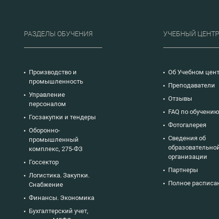
х, расходах,
сведений о доходах, расходах,
обязательствах
характера.
имущественного характера.
урированы
Детально структурированы
сы
«сложные» вопросы
РАЗДЕЛЫ ОБУЧЕНИЯ
УЧЕБНЫЙ ЦЕНТ
соблюдения
ых запретов
антикоррупционных запретов
опустимости
и ограничений, допустимости
ования
дарения, формирования
онно-
перечня коррупционно-
Производство и
Об Учебном цен
тей и
опасных должностей и
промышленность
Преподаватели
твенного и
функций государственного и
Управление
управления,
муниципального управления,
Отзывы
й и
аспекты правовой и
персоналом
ой
антикоррупционной
FAQ по обучени
Госзакупки и тендеры
экспертизы.
Фотогалерея
Оборонно-
Сведения об
промышленный
образовательно
комплекс, 275-ФЗ
организации
Госсектор
Партнеры
Логистика. Закупки.
Полное расписа
Снабжение
Финансы. Экономика
Бухгалтерский учет,