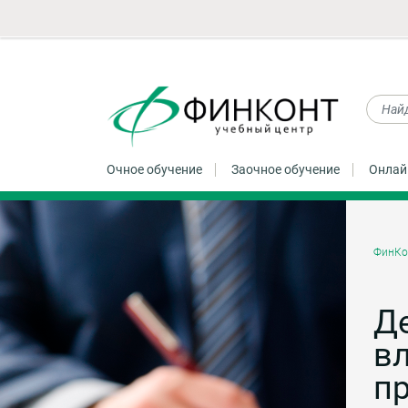
Очное обучение
Заочное обучение
Онлай
ФинКо
Де
вл
пр