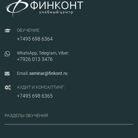
ГОСТ Р 58338-2017; -
алгоритм проведения
аудита поставщиков; -
практические аспекты
ведения
рекламационной работы
ОБУЧЕНИЕ:
при внедрении ГОСТ РВ
0015-703-2019.
+7495 698 6364
WhatsApp, Telegram, Viber:
+7926 013 3476
Email:
seminar@finkont.ru
АУДИТ И КОНСАЛТИНГ:
+7495 698 6365
РАЗДЕЛЫ ОБУЧЕНИЯ