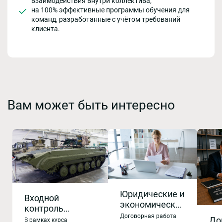
взаимодействия внутри коллектива;
на 100% эффективные программы обучения для
команд, разработанные с учётом требований
клиента.
Вам может быть интересно
Юридические и
Входной
экономические
контроль
аспекты
Договорная работа
продукции.
До
В рамках курса