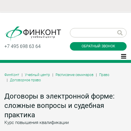
Заказать обратный
звонок
+7 495 698 63 64
ОБРАТНЫЙ ЗВОНОК
ФинКонт
Учебный центр
Расписание семинаров
Право
Договорное право
Даю согласие на обработку персональных
данные и соглашаюсь с
политикой
конфиденциальности
Договоры в электронной форме:
сложные вопросы и судебная
практика
Заказать
Курс повышения квалификации