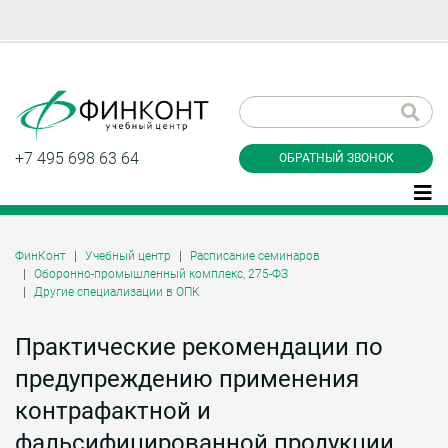
Заказать обратный
звонок
+7 495 698 63 64
ОБРАТНЫЙ ЗВОНОК
ФинКонт
Учебный центр
Расписание семинаров
Оборонно-промышленный комплекс, 275-ФЗ
Даю согласие на обработку персональных
Другие специализации в ОПК
данные и соглашаюсь с
политикой
конфиденциальности
Практические рекомендации по
предупреждению применения
Заказать
контрафактной и
фальсифицированной продукции