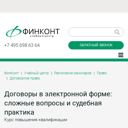
Заказать обратный
звонок
+7 495 698 63 64
ОБРАТНЫЙ ЗВОНОК
ФинКонт
Учебный центр
Расписание семинаров
Право
Договорное право
Даю согласие на обработку персональных
данные и соглашаюсь с
политикой
конфиденциальности
Договоры в электронной форме:
сложные вопросы и судебная
практика
Заказать
Курс повышения квалификации