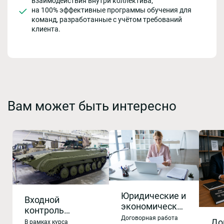
взаимодействия внутри коллектива;
на 100% эффективные программы обучения для
команд, разработанные с учётом требований
клиента.
Вам может быть интересно
Юридические и
Входной
экономические
контроль
аспекты
Договорная работа
продукции.
До
В рамках курса