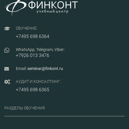
ГОСТ Р 58338-2017; -
алгоритм проведения
аудита поставщиков; -
практические аспекты
ведения
рекламационной работы
ОБУЧЕНИЕ:
при внедрении ГОСТ РВ
0015-703-2019.
+7495 698 6364
WhatsApp, Telegram, Viber:
+7926 013 3476
Email:
seminar@finkont.ru
АУДИТ И КОНСАЛТИНГ:
+7495 698 6365
РАЗДЕЛЫ ОБУЧЕНИЯ