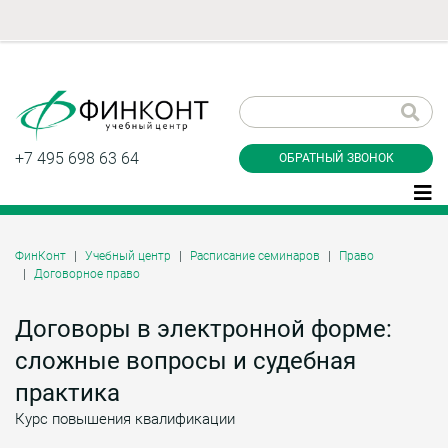
Заказать обратный
звонок
+7 495 698 63 64
ОБРАТНЫЙ ЗВОНОК
ФинКонт
Учебный центр
Расписание семинаров
Право
Договорное право
Даю согласие на обработку персональных
данные и соглашаюсь с
политикой
конфиденциальности
Договоры в электронной форме:
сложные вопросы и судебная
практика
Заказать
Курс повышения квалификации