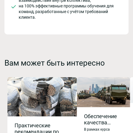
взаимодействия внутри коллектива;
на 100% эффективные программы обучения для
команд, разработанные с учётом требований
клиента.
Вам может быть интересно
Обеспечение
качества
Практические
продукции при
В рамках курса
рекомендации по