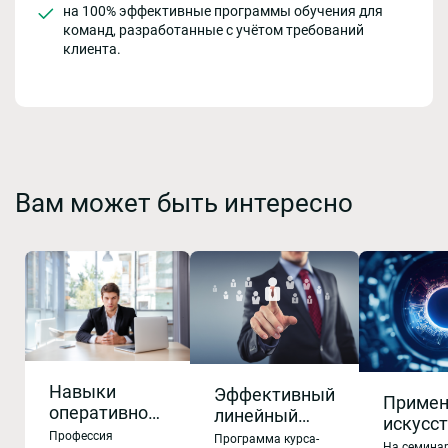
на 100% эффективные программы обучения для
команд, разработанные с учётом требований
клиента.
Вам может быть интересно
Навыки
Эффективный
Примен
оперативного
линейный
искусс
руководства:
руководитель:
Профессия
Программа курса-
интелле
На семина