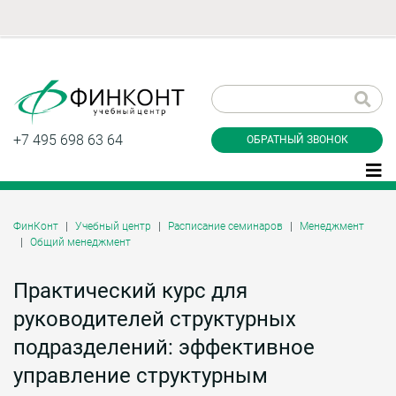
Заказать обратный
звонок
+7 495 698 63 64
ОБРАТНЫЙ ЗВОНОК
ФинКонт
Учебный центр
Расписание семинаров
Менеджмент
Общий менеджмент
Даю согласие на обработку персональных
данные и соглашаюсь с
политикой
конфиденциальности
Практический курс для
руководителей структурных
подразделений: эффективное
Заказать
управление структурным