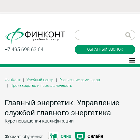
Заказать обратный
звонок
+7 495 698 63 64
ОБРАТНЫЙ ЗВОНОК
ФинКонт
Учебный центр
Расписание семинаров
Производство и промышленность
Даю согласие на обработку персональных
данные и соглашаюсь с
политикой
конфиденциальности
Главный энергетик. Управление
службой главного энергетика
Курс повышения квалификации
Заказать
Формат обучения:
Очно
Онлайн