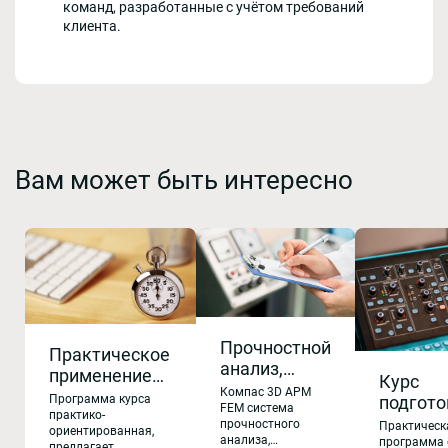
команд, разработанные с учётом требований
клиента.
Вам может быть интересно
Прочностной
Практическое
анализ,
применение
Курс
расчет
Компас 3D APM
статистики
подгото
Программа курса
конструкций
FEM система
для расчета
практико-
–
прочностного
Практическ
APM FEM
ориентированная,
трудоемкости
анализа,
координ
программа 
предлагает