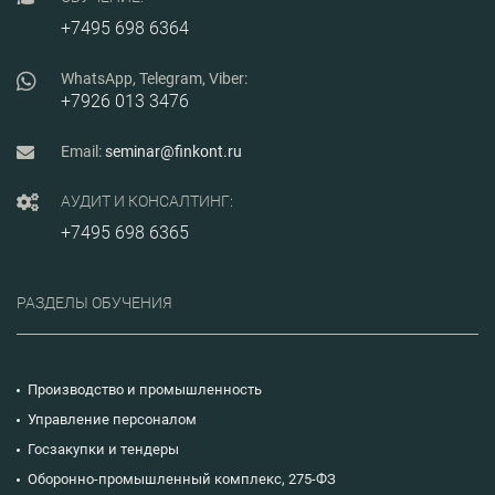
запол
приемочных и
+7495 698 6364
докум
закупочных
комиссий;
электронную приемку
WhatsApp, Telegram, Viber:
в ЕИС, меры
+7926 013 3476
поддержки
поставщиков, в том
числе субъектов МСП;
Email:
seminar@finkont.ru
практику взыскания и
списания неустоек,
финансового
АУДИТ И КОНСАЛТИНГ:
контроля в сфере
закупок.
+7495 698 6365
РАЗДЕЛЫ ОБУЧЕНИЯ
Производство и промышленность
Управление персоналом
Госзакупки и тендеры
Оборонно-промышленный комплекс, 275-ФЗ