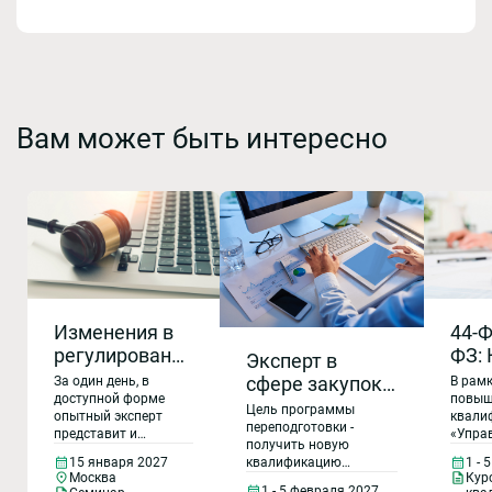
Вам может быть интересно
44-Ф
Изменения в
ФЗ: 
регулировании
Эксперт в
пов
закупок по 44-
сфере закупок
В рам
За один день, в
ква
ФЗ и 223-ФЗ в
повыш
доступной форме
(40 часов очно и
Цель программы
квали
опытный эксперт
(40 
2026-27 годах
485 часов
переподготовки -
«Упра
представит и
очно
получить новую
заочно
госуд
разъяснит всё самое
1 - 
квалификацию
15 января 2027
дис
муниц
важное и актуальное,
(дистанционно))
Кур
Москва
«Эксперт в сфере
корпо
что изменилось и
1 - 5 февраля 2027