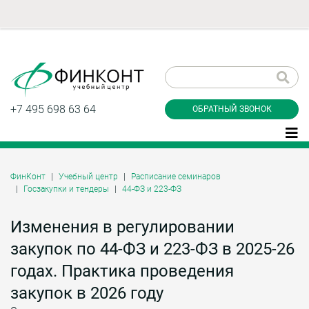
Заказать обратный
звонок
+7 495 698 63 64
ОБРАТНЫЙ ЗВОНОК
ФинКонт
Учебный центр
Расписание семинаров
Госзакупки и тендеры
44-ФЗ и 223-ФЗ
Даю согласие на обработку персональных
данные и соглашаюсь с
политикой
конфиденциальности
Изменения в регулировании
закупок по 44-ФЗ и 223-ФЗ в 2025-26
годах. Практика проведения
Заказать
закупок в 2026 году