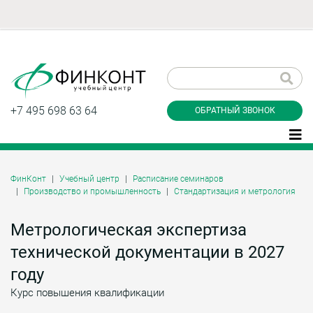
Заказать обратный
звонок
+7 495 698 63 64
ОБРАТНЫЙ ЗВОНОК
ФинКонт
Учебный центр
Расписание семинаров
Производство и промышленность
Стандартизация и метрология
Даю согласие на обработку персональных
данные и соглашаюсь с
политикой
конфиденциальности
Метрологическая экспертиза
технической документации в 2027
году
Заказать
Курс повышения квалификации