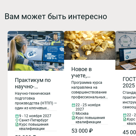
Вам может быть интересно
Новое в
учете,
ГОСТ
Практикум по
хранении
Программа курса
2025
научно-
драгоценных
направлена на
энер
технической
совершенствование
Станда
Научно-техническая
металлов в
мене
профессиональных
практи
подготовке
подготовка
производстве
компетенций по
инстру
производства (НТПП) —
Оцен
производства:
22 - 25 ноября
и в
обращению с ломом
самооц
один из ключевых
2027
энер
внедрение,
и отходами
внутрен
оборудовании
процессов при запуске
Москва
22 - 
9 - 12 ноября 2027
мене
драгоценных
стратег
планирование,
новой продукции,
Курс повышения
с их
Курс
Санкт-Петербург
металлов, по
развит
квалификации
модернизации
осно
эффективность
квал
Курс повышения
содержанием.
организации учета,
управле
производственных
квалификации
стан
53 000 ₽
45 0
движения, списания
ГОСТ Р
Обращение с
мощностей и