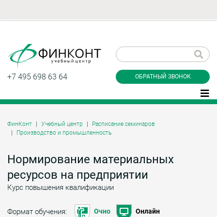
Заказать обратный
звонок
+7 495 698 63 64
ОБРАТНЫЙ ЗВОНОК
ФинКонт
Учебный центр
Расписание семинаров
Производство и промышленность
Даю согласие на обработку персональных
данные и соглашаюсь с
политикой
конфиденциальности
Нормирование материальных
ресурсов на предприятии
Курс повышения квалификации
Заказать
Формат обучения:
Очно
Онлайн