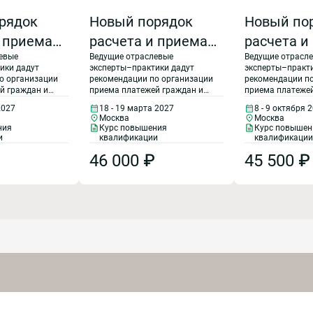
рядок
Новый порядок
Новый по
и приема
расчета и приема
расчета и
евые
Ведущие отраслевые
Ведущие отрасл
 за
платежей за
платежей 
ики дадут
эксперты–практики дадут
эксперты–практи
льные
коммунальные
коммунал
о организации
рекомендации по организации
рекомендации п
й граждан и
приема платежей граждан и
приема платежей
ресурсы в
услуги и ресурсы в
услуги и р
расчетов
осуществлению расчетов
осуществлению 
2027
18 - 19 марта 2027
8 - 9 октября 
и РКЦ. Особое
между РСО, УО и РКЦ. Особое
между РСО, УО и
2027 году
2026 году
Москва
Москва
 уделено
внимание будет уделено
внимание будет 
ния
Курс повышения
Курс повышен
 РСО и УО при
расчетам между РСО и УО при
расчетам между 
и
квалификации
квалификации
ах, правилам
прямых договорах, правилам
прямых договор
46 000 ₽
45 500 ₽
овышающих
применения повышающих
применения по
 2027 году,
коэффициентов в 2027 году,
коэффициентов в
ри нарушении
перерасчетам при нарушении
перерасчетам п
 новым
качества услуг, новым
качества услуг,
кания
правилам взыскания
правилам взыск
за ЖКХ.
задолженности за ЖКХ.
задолженности 