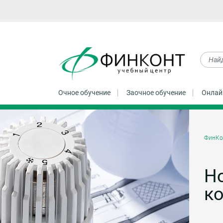
Очное обучение
Заочное обучение
Онлай
ФинКо
Но
ко