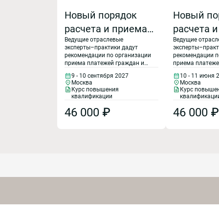
Новый порядок
Новый по
расчета и приема
расчета 
Ведущие отраслевые
Ведущие отрасл
платежей за
платежей
эксперты–практики дадут
эксперты–практ
коммунальные
коммуна
рекомендации по организации
рекомендации п
приема платежей граждан и
приема платеже
услуги и ресурсы в
услуги и 
осуществлению расчетов
осуществлению 
9 - 10 сентября 2027
10 - 11 июня 
между РСО, УО и РКЦ. Особое
между РСО, УО 
2027 году
2027 году
Москва
Москва
внимание будет уделено
внимание будет
Курс повышения
Курс повыше
расчетам между РСО и УО при
расчетам между
квалификации
квалификаци
прямых договорах, правилам
прямых договор
46 000 ₽
46 000 ₽
применения повышающих
применения п
коэффициентов в 2027 году,
коэффициентов в
перерасчетам при нарушении
перерасчетам п
качества услуг, новым
качества услуг,
правилам взыскания
правилам взыс
задолженности за ЖКХ.
задолженности 