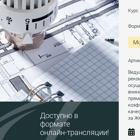
Курс
Форм
Мо
Арти
Веду
реко
осущ
вним
прям
коэфф
каче
Доступно в
за Ж
формате
онлайн-трансляции!