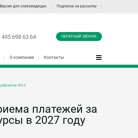
Версия для слабовидящих
Подписка на рассылку
Заказать обратный
звонок
 495 698 63 64
ОБРАТНЫЙ ЗВОНОК
О компании
Контакты
правление ЖКХ
Даю согласие на обработку персональных
данные и соглашаюсь с
политикой
конфиденциальности
риема платежей за
рсы в 2027 году
Заказать