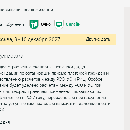
 повышения квалификации
ат обучения:
Очно
Онлайн
сква, 9 - 10 декабря 2027
Другие даты
кул: МС30731
щие отраслевые эксперты–практики дадут
мендации по организации приема платежей граждан и
ествлению расчетов между РСО, УО и РКЦ. Особое
ание будет уделено расчетам между РСО и УО при
ых договорах, правилам применения повышающих
ициентов в 2027 году, перерасчетам при нарушении
ства услуг, новым правилам взыскания задолженности
КХ.
2 дня