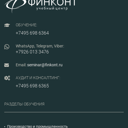
систематическому,
управляемому на
основе данных и
основанному на фактах
процессу,
направленному на
ОБУЧЕНИЕ:
постоянное улучшение
+7495 698 6364
энергетических
результатов
деятельности.
WhatsApp, Telegram, Viber:
+7926 013 3476
Email:
seminar@finkont.ru
АУДИТ И КОНСАЛТИНГ:
+7495 698 6365
РАЗДЕЛЫ ОБУЧЕНИЯ
Производство и промышленность