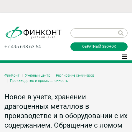
Заказать обратный
звонок
+7 495 698 63 64
ОБРАТНЫЙ ЗВОНОК
ФинКонт
Учебный центр
Расписание семинаров
Производство и промышленность
Даю согласие на обработку персональных
данные и соглашаюсь с
политикой
конфиденциальности
Новое в учете, хранении
драгоценных металлов в
производстве и в оборудовании с их
Заказать
содержанием. Обращение с ломом