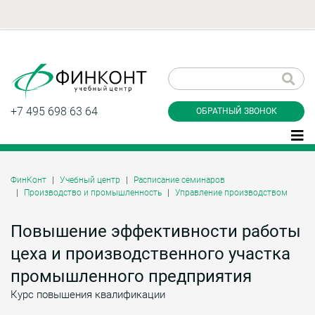
Заказать обратный
звонок
+7 495 698 63 64
ОБРАТНЫЙ ЗВОНОК
ФинКонт
Учебный центр
Расписание семинаров
Производство и промышленность
Управление производством
Даю согласие на обработку персональных
данные и соглашаюсь с
политикой
конфиденциальности
Повышение эффективности работы
цеха и производственного участка
промышленного предприятия
Заказать
Курс повышения квалификации