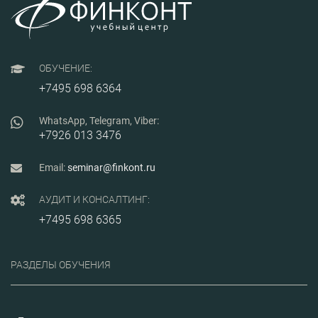
достигается на основе
анализа рисков при
подготовке
производства и
изучении метода FMEA
«Анализ видов и
ОБУЧЕНИЕ:
последствий отказов».
Программа имеет
+7495 698 6364
практическую
направленность,
основан на опыте
WhatsApp, Telegram, Viber:
практического
+7926 013 3476
применения на
предприятиях.
Email:
seminar@finkont.ru
АУДИТ И КОНСАЛТИНГ:
+7495 698 6365
РАЗДЕЛЫ ОБУЧЕНИЯ