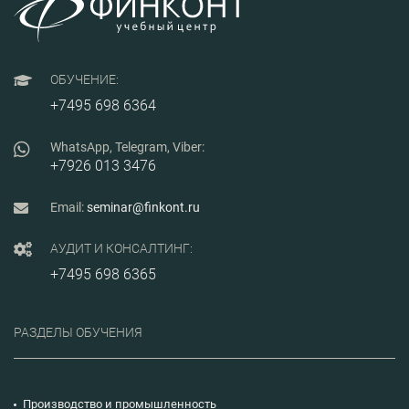
предприятия и
управлении
поставщиками,
приобретут
практические
навыки расчета
ОБУЧЕНИЕ:
показателей
эффективности и
+7495 698 6364
стратегий оценки
организации
работы отдела
WhatsApp, Telegram, Viber:
закупок, а также
+7926 013 3476
процессов
управления
закупками и
Email:
seminar@finkont.ru
запасами.
АУДИТ И КОНСАЛТИНГ:
+7495 698 6365
РАЗДЕЛЫ ОБУЧЕНИЯ
Производство и промышленность