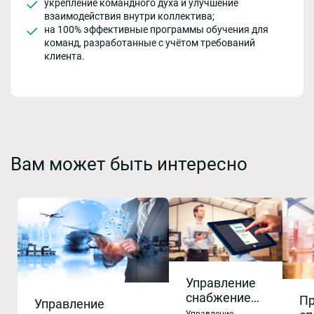
укрепление командного духа и улучшение
взаимодействия внутри коллектива;
на 100% эффективные программы обучения для
команд, разработанные с учётом требований
клиента.
Вам может быть интересно
Управление
снабжением
Пр
Управление
и запасами