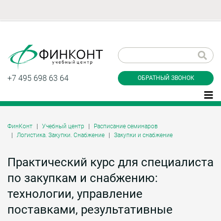
Заказать обратный
звонок
+7 495 698 63 64
ОБРАТНЫЙ ЗВОНОК
ФинКонт
Учебный центр
Расписание семинаров
Логистика. Закупки. Снабжение
Закупки и снабжение
Даю согласие на обработку персональных
данные и соглашаюсь с
политикой
конфиденциальности
Практический курс для специалиста
по закупкам и снабжению:
технологии, управление
Заказать
поставками, результативные