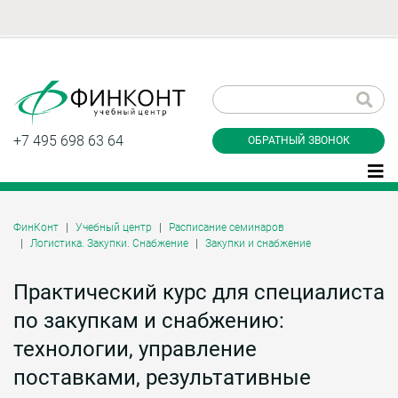
Заказать обратный
звонок
+7 495 698 63 64
ОБРАТНЫЙ ЗВОНОК
ФинКонт
Учебный центр
Расписание семинаров
Логистика. Закупки. Снабжение
Закупки и снабжение
Даю согласие на обработку персональных
данные и соглашаюсь с
политикой
конфиденциальности
Практический курс для специалиста
по закупкам и снабжению:
технологии, управление
Заказать
поставками, результативные