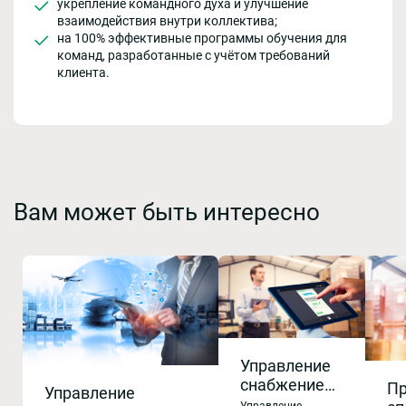
укрепление командного духа и улучшение
взаимодействия внутри коллектива;
на 100% эффективные программы обучения для
команд, разработанные с учётом требований
клиента.
Вам может быть интересно
Управление
снабжением
Пр
Управление
и запасами