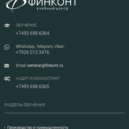
предприятия и
управлении
поставщиками,
приобретут
практические
навыки расчета
ОБУЧЕНИЕ:
показателей
эффективности и
+7495 698 6364
стратегий оценки
организации
работы отдела
WhatsApp, Telegram, Viber:
закупок, а также
+7926 013 3476
процессов
управления
закупками и
Email:
seminar@finkont.ru
запасами.
АУДИТ И КОНСАЛТИНГ:
+7495 698 6365
РАЗДЕЛЫ ОБУЧЕНИЯ
Производство и промышленность