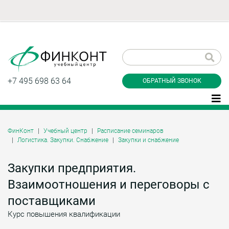
Заказать обратный
звонок
+7 495 698 63 64
ОБРАТНЫЙ ЗВОНОК
ФинКонт
Учебный центр
Расписание семинаров
Логистика. Закупки. Снабжение
Закупки и снабжение
Даю согласие на обработку персональных
данные и соглашаюсь с
политикой
конфиденциальности
Закупки предприятия.
Взаимоотношения и переговоры с
поставщиками
Заказать
Курс повышения квалификации