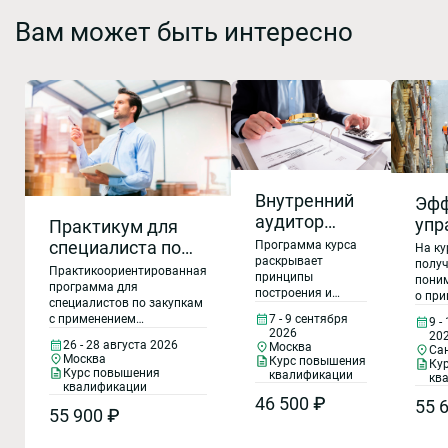
Вам может быть интересно
Внутренний
Эфф
аудитор
упр
Практикум для
СМК (ГОСТ Р
зап
специалиста по
Программа курса
На ку
ИСО 9001-
раскрывает
про
получ
закупкам
Практикоориентированная
принципы
пони
2015/Проект
рез
программа для
построения и
о при
ГОСТ Р ИСО
специалистов по закупкам
функционирования
и пра
с применением
7 - 9 сентября
9 -
9001-2026,
системы
приё
2026
логистического подхода –
20
менеджмента
упра
ГОСТ РВ
26 - 28 августа 2026
Москва
Са
лучшего управленческого
качества, состав
Москва
запас
Курс повышения
Ку
0015-002-
«оружия» 21 века. Только
Курс повышения
требований
квалификации
матер
кв
на этой программе
2020).
квалификации
требования ГОСТ Р
полу
участники узнают и
46 500 ₽
55 
ИСО 9001 – 2015 и
Организация
практ
55 900 ₽
научатся применять
ГОСТ РВ 0015-002-
навы
и порядок
секретные принципы
2020 к СМК,
эффе
логистического подхода к