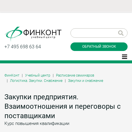
Заказать обратный
звонок
+7 495 698 63 64
ОБРАТНЫЙ ЗВОНОК
ФинКонт
Учебный центр
Расписание семинаров
Логистика. Закупки. Снабжение
Закупки и снабжение
Даю согласие на обработку персональных
данные и соглашаюсь с
политикой
конфиденциальности
Закупки предприятия.
Взаимоотношения и переговоры с
поставщиками
Заказать
Курс повышения квалификации