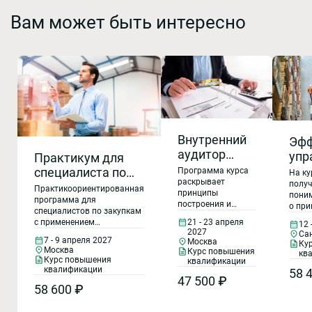
Вам может быть интересно
Внутренний
Эфф
аудитор
упр
Практикум для
СМК (ГОСТ Р
зап
специалиста по
Программа курса
На ку
ИСО 9001-
раскрывает
про
получ
закупкам
Практикоориентированная
принципы
пони
2015, ГОСТ
рез
программа для
построения и
о при
РВ 0015-002-
специалистов по закупкам
функционирования
и пра
с применением
21 - 23 апреля
12 
2020).
системы
приё
2027
логистического подхода –
Са
менеджмента
упра
Организация
7 - 9 апреля 2027
Москва
Ку
лучшего управленческого
качества, состав
Москва
запас
Курс повышения
кв
и порядок
«оружия» 21 века. Только
Курс повышения
требований
квалификации
матер
на этой программе
проведения
квалификации
58 
требования ГОСТ Р
полу
участники узнают и
47 500 ₽
ИСО 9001 – 2015 и
аудитов на
практ
58 600 ₽
научатся применять
ГОСТ РВ 0015-002-
навы
основе
секретные принципы
2020 к СМК,
эффе
логистического подхода к